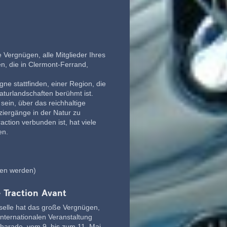
 Vergnügen, alle Mitglieder Ihres
en, die in Clermont-Ferrand,
gne stattfinden, einer Region, die
aturlandschaften berühmt ist.
sein, über das reichhaltige
iergänge in der Natur zu
action verbunden ist, hat viele
en.
fen werden)
 Traction Avant
rselle hat das große Vergnügen,
 internationalen Veranstaltung
Charade, vom 9. bis zum 11. Mai